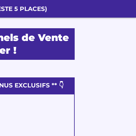
STE 5 PLACES)
els de Vente
er !
US EXCLUSIFS ** 👇