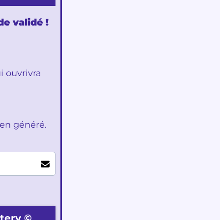
e validé !
i ouvrivra
lien généré.
tery ©