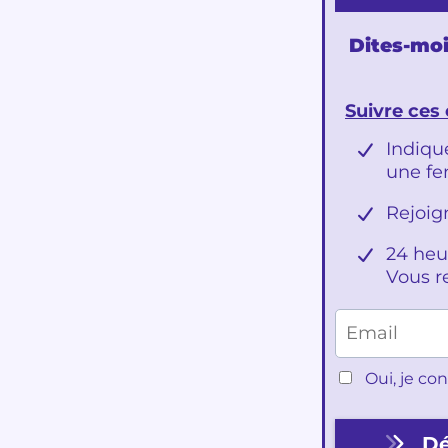
Dites-moi
Suivre ces 
Indique
une fe
Rejoig
24 heur
Vous r
Oui, je co
Dé