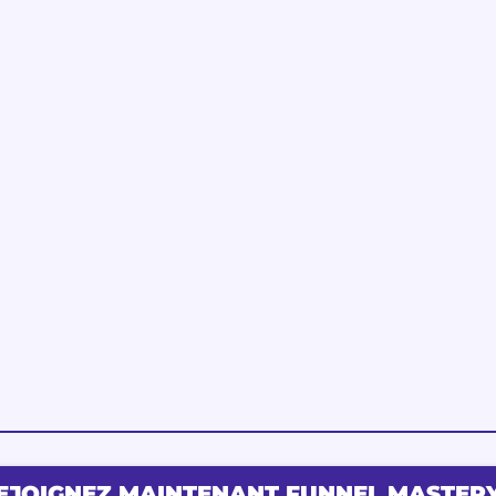
EJOIGNEZ MAINTENANT FUNNEL MASTER