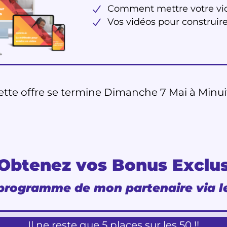
Comment mettre votre vid
Vos vidéos pour construire 
ette offre se termine Dimanche 7 Mai à Minuit
Obtenez vos Bonus Exclus
 programme de mon partenaire via le 
Il ne reste que 5
places
sur les 50 !!