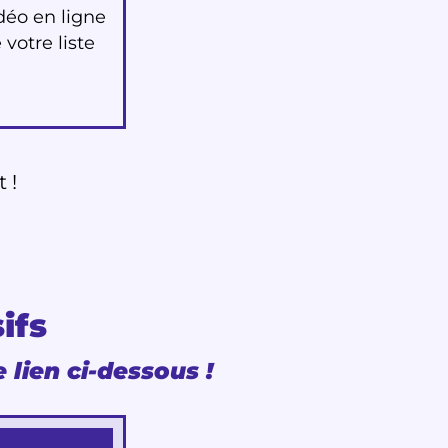
éo en ligne
votre liste
 !
ifs
lien ci-dessous !