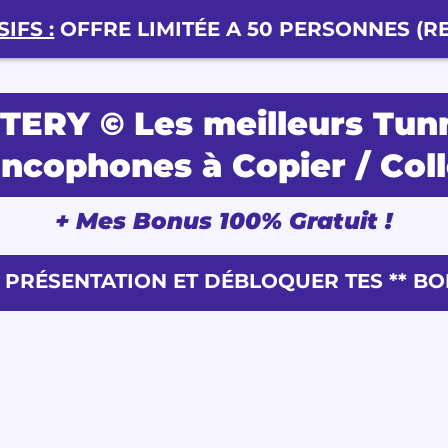
IFS :
OFFRE LIMITÉE A 50 PERSONNES (RE
ERY © Les meilleurs Tunn
ncophones à Copier / Coll
+ Mes Bonus 100% Gratuit !
 PRÉSENTATION ET DÉBLOQUER TES ** BON